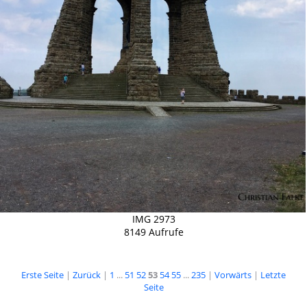
IMG 2973
8149 Aufrufe
Erste Seite
|
Zurück
|
1
...
51
52
53
54
55
...
235
|
Vorwärts
|
Letzte
Seite