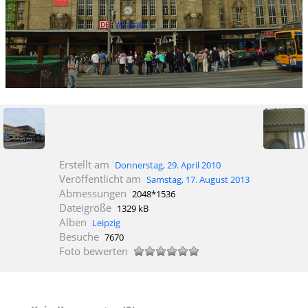
Erstellt am
Donnerstag, 29. April 2010
Veröffentlicht am
Samstag, 17. August 2013
Abmessungen
2048*1536
Dateigröße
1329 kB
Alben
Leipzig
Besuche
7670
Foto bewerten