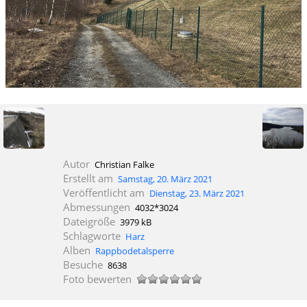
Autor
Christian Falke
Erstellt am
Samstag, 20. März 2021
Veröffentlicht am
Dienstag, 23. März 2021
Abmessungen
4032*3024
Dateigröße
3979 kB
Schlagworte
Harz
Alben
Rappbodetalsperre
Besuche
8638
Foto bewerten