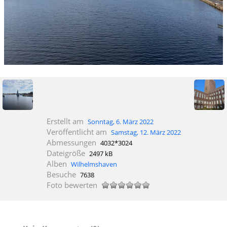
Erstellt am
Sonntag, 6. März 2022
Veröffentlicht am
Samstag, 12. März 2022
Abmessungen
4032*3024
Dateigröße
2497 kB
Alben
Wilhelmshaven
Besuche
7638
Foto bewerten