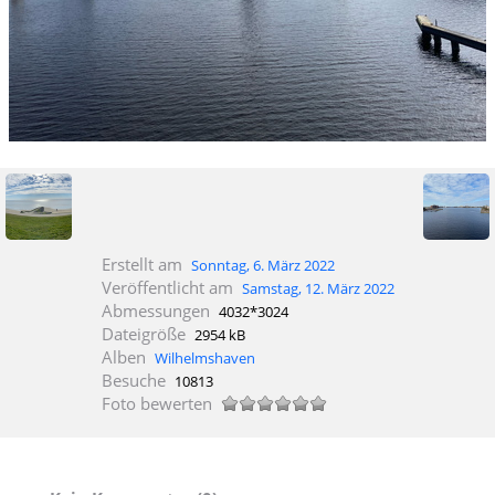
Erstellt am
Sonntag, 6. März 2022
Veröffentlicht am
Samstag, 12. März 2022
Abmessungen
4032*3024
Dateigröße
2954 kB
Alben
Wilhelmshaven
Besuche
10813
Foto bewerten