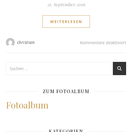
21. September 2016
WEITERLESEN
für
christian
Kommentare deaktiviert
ZUM FOTOALBUM
Fotoalbum
KATEGORIEN