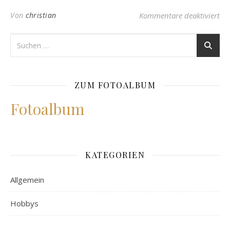
für
Von
christian
Kommentare deaktiviert
ZUM FOTOALBUM
Fotoalbum
KATEGORIEN
Allgemein
Hobbys